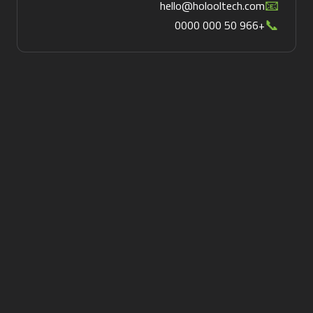
📧
hello@holooltech.com
📞
+966 50 000 0000